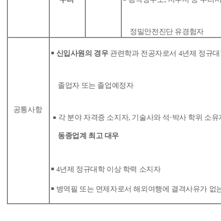
정밀안전진단 유경험자
￭
신입사원의 경우
관련학과 전공자로서
4
년제 정규대
졸업자 또는 졸업예정자
공통사항
￭
각 분야 자격증 소지자
,
기술사와 석·박사 학위 소유
동종업계 최고 대우
￭
4
년제 정규대학 이상 학력 소지자
￭
병역필 또는 면제자로서 해외여행에 결격사유가 없는