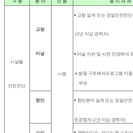
구 분
분 야
인 원
응 시 자 격
￭
교량 설계 또는 정밀안전진단
교량
(2
년 이상 경력자
)
터널
￭
터널 지반 및 사면 안정해석
시설물
￭
범용 구조해석프로그램 이용
○○명
우대
안전진단
항만
￭
항만분야 설계 또는 정밀안
유경험자
(2
년 이상 경력자
)
수리
￭
광역상수도
,
저수지 등 수리