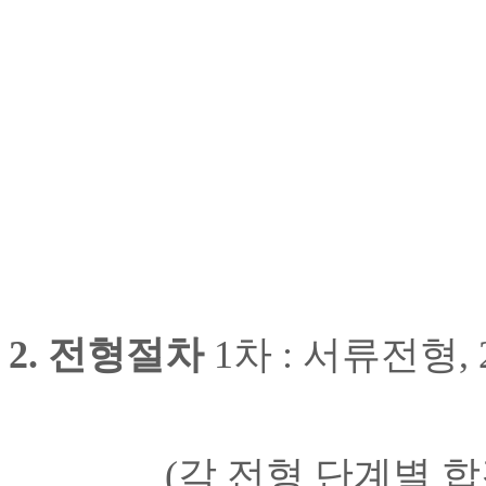
2.
전형절차
1
차
:
서류전형
, 
(
각 전형 단계별 합