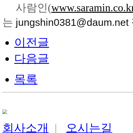
사람인
(
www.saramin.co.k
는
jungshin0381@daum.n
이전글
다음글
목록
회사소개
|
오시는길