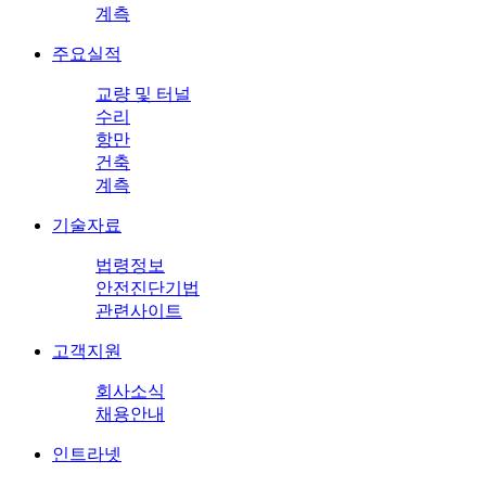
계측
주요실적
교량 및 터널
수리
항만
건축
계측
기술자료
법령정보
안전진단기법
관련사이트
고객지원
회사소식
채용안내
인트라넷